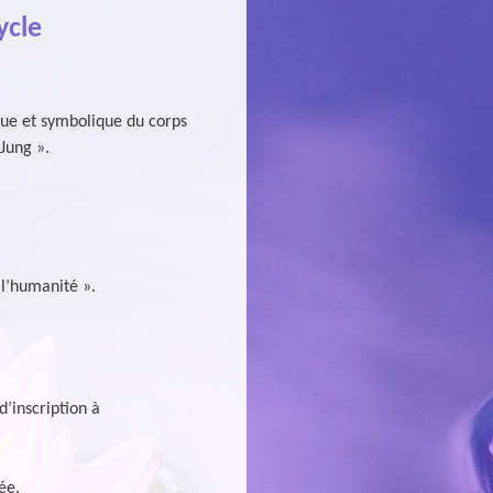
ycle
que et symbolique du corps
Jung ».
 l’humanité ».
’inscription à
ée.