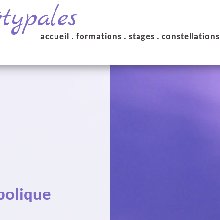
étypales
accueil
.
formations
.
stages
.
constellation
bolique