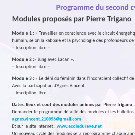
Programme du second c
Modules proposés par Pierre Trigano
Module 1 :
« Travailler en conscience avec le circuit énergéti
humain, selon la kabbale et la psychologie des profondeurs de 
– Inscription libre –
Module 2 :
« Jung avec Lacan ».
– Inscription libre –
Module 3 :
« Le déni du féminin dans l’inconscient collectif de
Avec la participation d’Agnès Vincent.
– Inscription libre –
Dates, lieux et coût des modules animés par Pierre Trigano :
Demander le programme détaillé des modules et les bulletins d
agnes.vincent.210856@gmail.com
Et sur le site internet :
www.ecoledureve.net
Un nouveau cycle des modules sera reprogrammé chaque ann